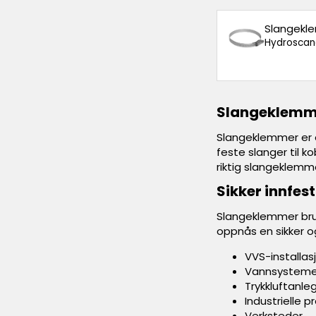
Slangekl
Hydroscan
Slangeklemmer
Slangeklemmer er en
feste slanger til k
riktig slangeklemme
Sikker innfes
Slangeklemmer bruk
oppnås en sikker og
VVS-installas
Vannsysteme
Trykkluftanle
Industrielle p
Verksteder