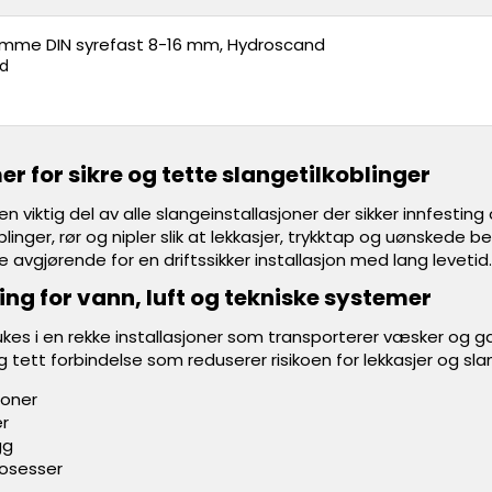
emme DIN syrefast 8-16 mm, Hydroscand
d
 for sikre og tette slangetilkoblinger
 viktig del av alle slangeinstallasjoner der sikker innfesting
oblinger, rør og nipler slik at lekkasjer, trykktap og uønskede 
 avgjørende for en driftssikker installasjon med lang levetid.
ting for vann, luft og tekniske systemer
es i en rekke installasjoner som transporterer væsker og ga
 tett forbindelse som reduserer risikoen for lekkasjer og sl
joner
r
gg
rosesser