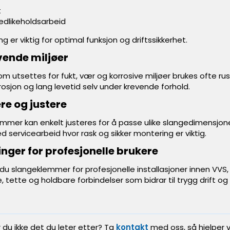
t
edlikeholdsarbeid
g er viktig for optimal funksjon og driftssikkerhet.
vende miljøer
som utsettes for fukt, vær og korrosive miljøer brukes ofte ru
sjon og lang levetid selv under krevende forhold.
re og justere
mer kan enkelt justeres for å passe ulike slangedimensjon
ed servicearbeid hvor rask og sikker montering er viktig.
inger for profesjonelle brukere
du slangeklemmer for profesjonelle installasjoner innen VVS, 
ige, tette og holdbare forbindelser som bidrar til trygg drift 
r du ikke det du leter etter? Ta
kontakt
med oss, så hjelper v