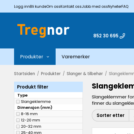
Logg inn
Bli kunde
Om oss
Kontakt oss
Jobb med oss
Nyheter
FAQ
852 30 695
Produkter
Varemerker
Startsiden
/
Produkter
/
Slanger & tilbehør
/
Slangeklem
Slangekle
Produkt filter
Type
Slangeklemmer for V
Slangeklemme
finner du slangekle
Dimensjon (mm)
8-16 mm
Sorter etter
12-20 mm
20-32 mm
25-40 mm