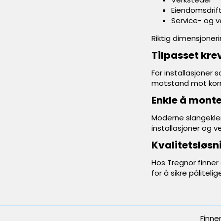
Eiendomsdrif
Service- og v
Riktig dimensjonerin
Tilpasset kre
For installasjoner 
motstand mot korro
Enkle å monte
Moderne slangeklem
installasjoner og v
Kvalitetsløsn
Hos Tregnor finner 
for å sikre pålitel
Finne