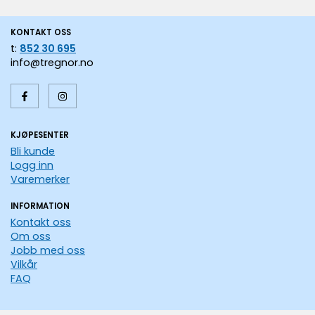
KONTAKT OSS
t:
852 30 695
info@tregnor.no
KJØPESENTER
Bli kunde
Logg inn
Varemerker
INFORMATION
Kontakt oss
Om oss
Jobb med oss
Vilkår
FAQ