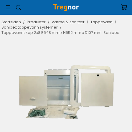
Startsiden
/
Produkter
/
Varme & sanitær
/
Tappevann
/
Sanipex tappevann systemer
/
Tappevannskap 2x8 B548 mm x H552 mm x D107 mm, Sanipex