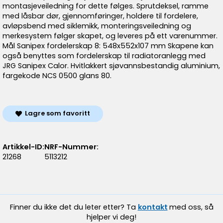
montasjeveiledning for dette følges. Sprutdeksel, ramme
med låsbar dør, gjennomføringer, holdere til fordelere,
avløpsbend med siklemikk, monteringsveiledning og
merkesystem følger skapet, og leveres på ett varenummer.
Mål Sanipex fordelerskap 8: 548x552x107 mm Skapene kan
også benyttes som fordelerskap til radiatoranlegg med
JRG Sanipex Calor. Hvitlakkert sjøvannsbestandig aluminium,
fargekode NCS 0500 glans 80.
Lagre som favoritt
Artikkel-ID:
NRF-Nummer:
21268
5113212
Finner du ikke det du leter etter? Ta
kontakt
med oss, så
hjelper vi deg!