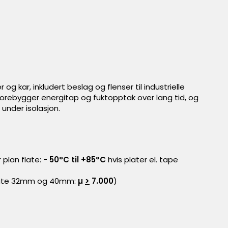
r og kar, inkludert beslag og flenser til industrielle
 forebygger energitap og fuktopptak over lang tid, og
 under isolasjon.
r plan flate:
- 50°C til +85°C
hvis plater el. tape
late 32mm og 40mm:
µ
>
7.000
)