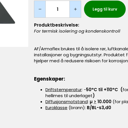
Legg til kurv
Produktbeskrivelse:
For termisk isolering og kondenskontroll
AF/Armaflex brukes til å isolere rør, luftkanale
installasjoner og bygningsutstyr. Produktet
hjelper med å redusere risikoen for korrosjon
Egenskaper:
Driftstemperatur
: -
50°C til +110°C (
fo
hellimes til underlaget
)
Diffusjonsmotstand
:
µ
>
10.000
(for p
Euroklasse
(brann):
B/BL-s3,d0