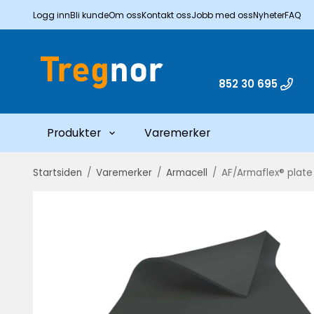
Logg inn
Bli kunde
Om oss
Kontakt oss
Jobb med oss
Nyheter
FAQ
852 30 695
Produkter
Varemerker
Startsiden
/
Varemerker
/
Armacell
/
AF/Armaflex® plate