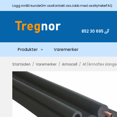
Logg inn
Bli kunde
Om oss
Kontakt oss
Jobb med oss
Nyheter
FAQ
852 30 695
Produkter
Varemerker
Startsiden
/
Varemerker
/
Armacell
/
AF/Armaflex slange