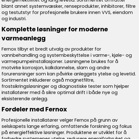
energieffektivitet og lang levetid. Sortimentet omfatter
blant annet systemvæsker, renseprodukter, inhibitorer, filtre
og testutstyr for profesjonelle brukere innen VVS, eiendom
og industri.
Komplette løsninger for moderne
varmeanlegg
Fernox tilbyr et bredt utvalg av produkter for
vannbehandling og systembeskyttelse i varme-, kjøle- og
varmepumpeinstallasjoner. Løsningene brukes for å
motvirke korrosjon, kalkdannelse, slam og andre
forurensninger som kan påvirke anleggets ytelse og levetid.
Sortimentet inkluderer også magnetfiltre,
frostsikringsløsninger og diagnostiske tester som hjelper
installatører med å sikre optimal drift i både nye og
eksisterende anlegg.
Fordeler med Fernox
Profesjonelle installatører velger Fernox på grunn av
selskapets lange erfaring, omfattende forskning og fokus
på energieffektive løsninger. Produktene er utviklet for å
forbedre systemenes ytelse, redusere energiforbruket og