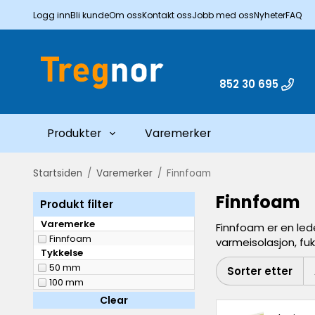
Logg inn
Bli kunde
Om oss
Kontakt oss
Jobb med oss
Nyheter
FAQ
852 30 695
Produkter
Varemerker
Startsiden
/
Varemerker
/
Finnfoam
Finnfoam
Produkt filter
Varemerke
Finnfoam er en led
Finnfoam
varmeisolasjon, fu
Tykkelse
50 mm
Sorter etter
100 mm
Clear