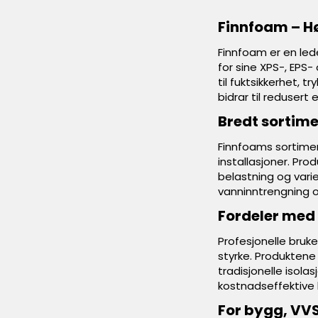
Finnfoam – Hø
Finnfoam er en led
for sine XPS-, EPS-
til fuktsikkerhet, 
bidrar til redusert
Bredt sortime
Finnfoams sortiment
installasjoner. Pro
belastning og vari
vanninntrengning o
Fordeler med
Profesjonelle bruk
styrke. Produktene 
tradisjonelle isola
kostnadseffektive
For bygg, VVS