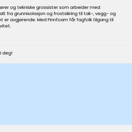
atører og tekniske grossister som arbeider med
lt fra grunnisolasjon og frostsikring til tak-, vegg- og
t er avgjørende. Med Finnfoam får fagfolk tilgang til
itet.
i deg!