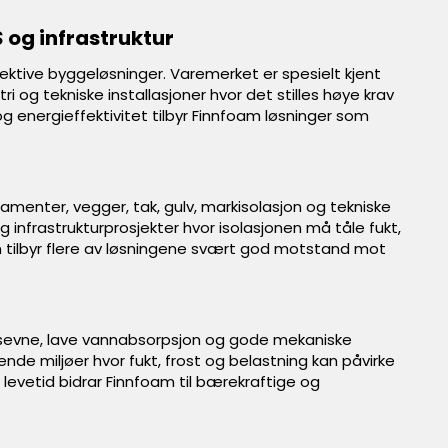
 og infrastruktur
ektive byggeløsninger. Varemerket er spesielt kjent
i og tekniske installasjoner hvor det stilles høye krav
og energieffektivitet tilbyr Finnfoam løsninger som
damenter, vegger, tak, gulv, markisolasjon og tekniske
g infrastrukturprosjekter hvor isolasjonen må tåle fukt,
n tilbyr flere av løsningene svært god motstand mot
onsevne, lave vannabsorpsjon og gode mekaniske
ende miljøer hvor fukt, frost og belastning kan påvirke
 levetid bidrar Finnfoam til bærekraftige og