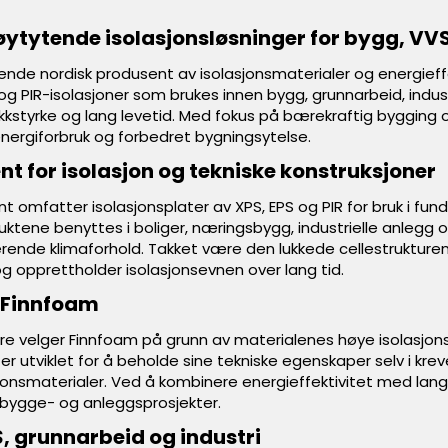
ytytende isolasjonsløsninger for bygg, VVS
ende nordisk produsent av isolasjonsmaterialer og energieff
 og PIR-isolasjoner som brukes innen bygg, grunnarbeid, industr
trykkstyrke og lang levetid. Med fokus på bærekraftig bygging 
 energiforbruk og forbedret bygningsytelse.
nt for isolasjon og tekniske konstruksjoner
 omfatter isolasjonsplater av XPS, EPS og PIR for bruk i fun
duktene benyttes i boliger, næringsbygg, industrielle anlegg o
erende klimaforhold. Takket være den lukkede cellestrukture
g opprettholder isolasjonsevnen over lang tid.
 Finnfoam
ere velger Finnfoam på grunn av materialenes høye isolasj
er utviklet for å beholde sine tekniske egenskaper selv i krev
sjonsmaterialer. Ved å kombinere energieffektivitet med lang
 bygge- og anleggsprosjekter.
, grunnarbeid og industri