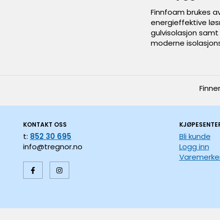
Finnfoam brukes av
energieffektive løs
gulvisolasjon samt 
moderne isolasjons
Finne
KONTAKT OSS
KJØPESENTE
t:
852 30 695
Bli kunde
info@tregnor.no
Logg inn
Varemerke