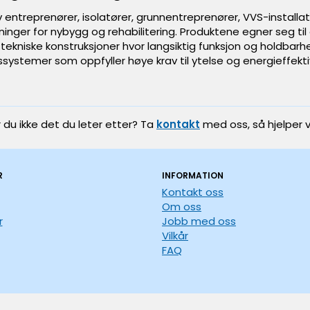
 entreprenører, isolatører, grunnentreprenører, VVS-install
ninger for nybygg og rehabilitering. Produktene egner seg til a
tekniske konstruksjoner hvor langsiktig funksjon og holdbarhe
systemer som oppfyller høye krav til ytelse og energieffektiv
r du ikke det du leter etter? Ta
kontakt
med oss, så hjelper v
R
INFORMATION
Kontakt oss
Om oss
r
Jobb med oss
Vilkår
FAQ