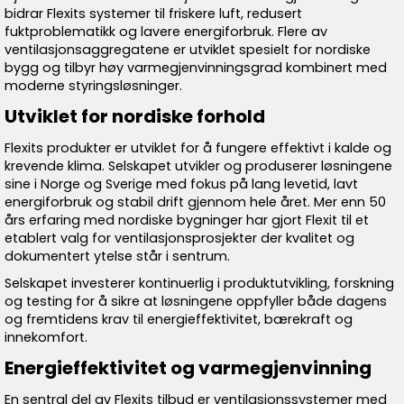
bidrar Flexits systemer til friskere luft, redusert
fuktproblematikk og lavere energiforbruk. Flere av
ventilasjonsaggregatene er utviklet spesielt for nordiske
bygg og tilbyr høy varmegjenvinningsgrad kombinert med
moderne styringsløsninger.
Utviklet for nordiske forhold
Flexits produkter er utviklet for å fungere effektivt i kalde og
krevende klima. Selskapet utvikler og produserer løsningene
sine i Norge og Sverige med fokus på lang levetid, lavt
energiforbruk og stabil drift gjennom hele året. Mer enn 50
års erfaring med nordiske bygninger har gjort Flexit til et
etablert valg for ventilasjonsprosjekter der kvalitet og
dokumentert ytelse står i sentrum.
Selskapet investerer kontinuerlig i produktutvikling, forskning
og testing for å sikre at løsningene oppfyller både dagens
og fremtidens krav til energieffektivitet, bærekraft og
innekomfort.
Energieffektivitet og varmegjenvinning
En sentral del av Flexits tilbud er ventilasjonssystemer med