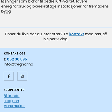
løsninger som bidrar til bedre luftkvalitet, lavere
energiforbruk og bærekraftige installasjoner for fremtidens
bygg.
Finner du ikke det du leter etter? Ta
kontakt
med oss, så
hjelper vi deg!
KONTAKT OSS
t:
852 30 695
info@tregnor.no
KJØPESENTER
Bli kunde
Logg inn
Varemerker