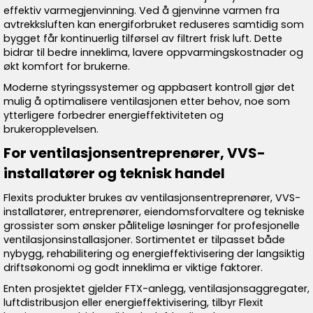
effektiv varmegjenvinning. Ved å gjenvinne varmen fra
avtrekksluften kan energiforbruket reduseres samtidig som
bygget får kontinuerlig tilførsel av filtrert frisk luft. Dette
bidrar til bedre inneklima, lavere oppvarmingskostnader og
økt komfort for brukerne.
Moderne styringssystemer og appbasert kontroll gjør det
mulig å optimalisere ventilasjonen etter behov, noe som
ytterligere forbedrer energieffektiviteten og
brukeropplevelsen.
For ventilasjonsentreprenører, VVS-
installatører og teknisk handel
Flexits produkter brukes av ventilasjonsentreprenører, VVS-
installatører, entreprenører, eiendomsforvaltere og tekniske
grossister som ønsker pålitelige løsninger for profesjonelle
ventilasjonsinstallasjoner. Sortimentet er tilpasset både
nybygg, rehabilitering og energieffektivisering der langsiktig
driftsøkonomi og godt inneklima er viktige faktorer.
Enten prosjektet gjelder FTX-anlegg, ventilasjonsaggregater,
luftdistribusjon eller energieffektivisering, tilbyr Flexit