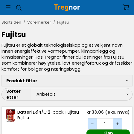
Startsiden
/
Varemerker
/
Fujitsu
Fujitsu
Fujitsu er et globalt teknologiselskap og et velkjent navn
innen energieffektive varmepumper, klimaanlegg og
klimaløsninger. Hos Tregnor finner du løsninger fra Fujitsu
som kombinerer høy ytelse, lavt energiforbruk og driftssikker
komfort for boliger og næringsbygg.
Produkt filter
Sorter
etter
Batteri LR14/C 2-pack, Fujitsu
kr 33,06
(eks. mva)
Fujitsu
Kjøp