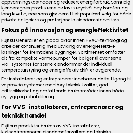
oppvarmingskostnader og redusert energiforbruk. Samtidig
kjennetegnes produktene av lavt støynivå, høy komfort og
lang levetid, noe som gjør dem til et populært valg for både
private boligeiere og profesjonelle eiendomsforvaltere.
Fokus på innovasjon og energieffektivitet
Fujitsu General er en global aktør innen HVAC-teknologi og
arbeider kontinuerlig med utvikling av energieffektive
løsninger for fremtidens bygninger. Sortimentet omfatter
alt fra kompakte varmepumper for boliger til avanserte
VRF-systemer for større eiendommer der individuell
temperaturstyring og energieffektiv drift er avgjørende.
For installatører og entreprenører innebærer dette tilgang til
velprøvde systemer med høy teknisk kvalitet, god
driftssikkerhet og omfattende bruksområder innen både
nybygg og rehabilitering.
For VVS-installatører, entreprenører og
teknisk handel
Fujitsus produkter brukes av VVS-installatører,
kjøleentreprenører, eiendomsforvaltere og tekniske