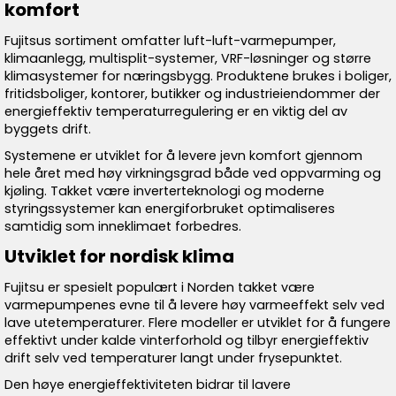
komfort
Fujitsus sortiment omfatter luft-luft-varmepumper,
klimaanlegg, multisplit-systemer, VRF-løsninger og større
klimasystemer for næringsbygg. Produktene brukes i boliger,
fritidsboliger, kontorer, butikker og industrieiendommer der
energieffektiv temperaturregulering er en viktig del av
byggets drift.
Systemene er utviklet for å levere jevn komfort gjennom
hele året med høy virkningsgrad både ved oppvarming og
kjøling. Takket være inverterteknologi og moderne
styringssystemer kan energiforbruket optimaliseres
samtidig som inneklimaet forbedres.
Utviklet for nordisk klima
Fujitsu er spesielt populært i Norden takket være
varmepumpenes evne til å levere høy varmeeffekt selv ved
lave utetemperaturer. Flere modeller er utviklet for å fungere
effektivt under kalde vinterforhold og tilbyr energieffektiv
drift selv ved temperaturer langt under frysepunktet.
Den høye energieffektiviteten bidrar til lavere