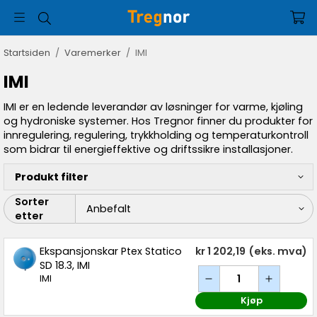
Startsiden
/
Varemerker
/
IMI
IMI
IMI er en ledende leverandør av løsninger for varme, kjøling
og hydroniske systemer. Hos Tregnor finner du produkter for
innregulering, regulering, trykkholding og temperaturkontroll
som bidrar til energieffektive og driftssikre installasjoner.
Produkt filter
Sorter
etter
Ekspansjonskar Ptex Statico
kr 1 202,19
(eks. mva)
SD 18.3, IMI
IMI
Kjøp