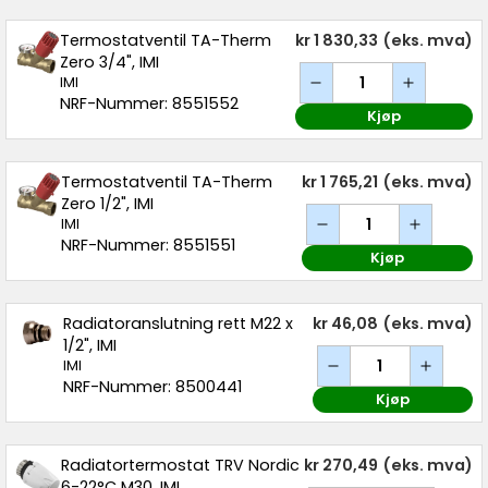
Termostatventil TA-Therm
kr 1 830,33
(eks. mva)
Zero 3/4", IMI
IMI
NRF-Nummer: 8551552
Kjøp
Termostatventil TA-Therm
kr 1 765,21
(eks. mva)
Zero 1/2", IMI
IMI
NRF-Nummer: 8551551
Kjøp
Radiatoranslutning rett M22 x
kr 46,08
(eks. mva)
1/2", IMI
IMI
NRF-Nummer: 8500441
Kjøp
Radiatortermostat TRV Nordic
kr 270,49
(eks. mva)
6-22°C M30, IMI