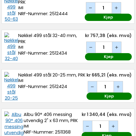
PRK
IMI
NRF-Nummer: 2512444
Kjøp
Nøkkel 499 stål 32-40 mm,
kr 757,38
(eks. mva)
PRK
IMI
NRF-Nummer: 2512434
Kjøp
Nøkkel 499 stål 20-25 mm, PRK
kr 665,21
(eks. mva)
IMI
NRF-Nummer: 2512424
Kjøp
Albu 90° 406 messing
kr 1 340,44
(eks. mva)
utvendig 2" x 63 mm, PRK
IMI
NRF-Nummer: 2511368
Kjøp