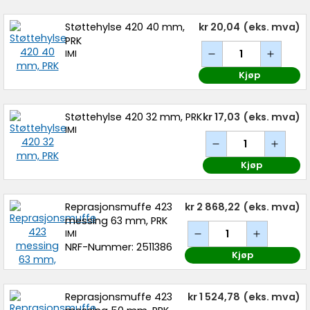
Støttehylse 420 40 mm,
kr 20,04
(eks. mva)
PRK
IMI
Kjøp
Støttehylse 420 32 mm, PRK
kr 17,03
(eks. mva)
IMI
Kjøp
Reprasjonsmuffe 423
kr 2 868,22
(eks. mva)
messing 63 mm, PRK
IMI
NRF-Nummer: 2511386
Kjøp
Reprasjonsmuffe 423
kr 1 524,78
(eks. mva)