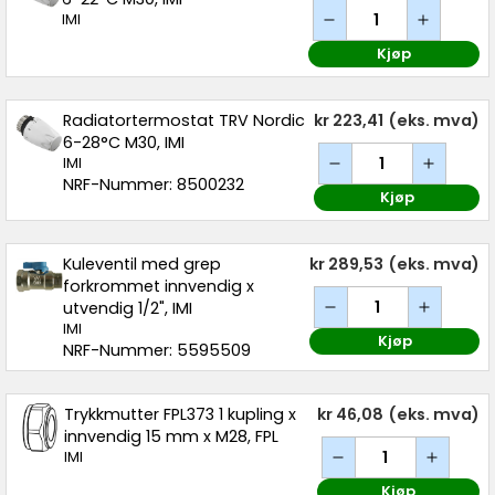
IMI
Kjøp
Radiatortermostat TRV Nordic
kr 223,41
(eks. mva)
6-28°C M30, IMI
IMI
NRF-Nummer: 8500232
Kjøp
Kuleventil med grep
kr 289,53
(eks. mva)
forkrommet innvendig x
utvendig 1/2", IMI
IMI
Kjøp
NRF-Nummer: 5595509
Trykkmutter FPL373 1 kupling x
kr 46,08
(eks. mva)
innvendig 15 mm x M28, FPL
IMI
Kjøp