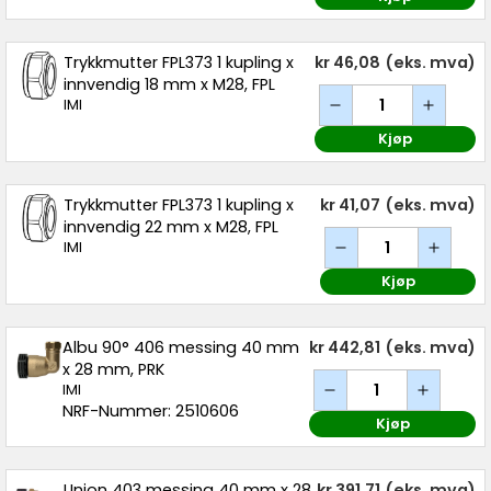
Trykkmutter FPL373 1 kupling x
kr 46,08
(eks. mva)
innvendig 18 mm x M28, FPL
IMI
Kjøp
Trykkmutter FPL373 1 kupling x
kr 41,07
(eks. mva)
innvendig 22 mm x M28, FPL
IMI
Kjøp
Albu 90° 406 messing 40 mm
kr 442,81
(eks. mva)
x 28 mm, PRK
IMI
NRF-Nummer: 2510606
Kjøp
Union 403 messing 40 mm x 28
kr 391,71
(eks. mva)