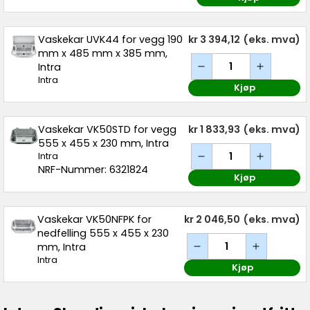
Vaskekar UVK44 for vegg 190
kr 3 394,12
(eks. mva)
mm x 485 mm x 385 mm,
Intra
Intra
Kjøp
Vaskekar VK50STD for vegg
kr 1 833,93
(eks. mva)
555 x 455 x 230 mm, Intra
Intra
NRF-Nummer: 6321824
Kjøp
Vaskekar VK50NFPK for
kr 2 046,50
(eks. mva)
nedfelling 555 x 455 x 230
mm, Intra
Intra
Kjøp