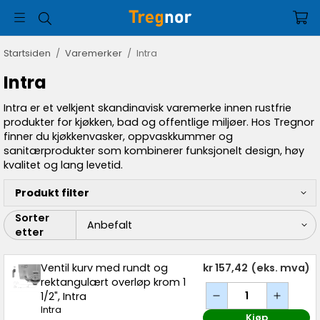
Startsiden
/
Varemerker
/
Intra
Intra
Intra er et velkjent skandinavisk varemerke innen rustfrie
produkter for kjøkken, bad og offentlige miljøer. Hos Tregnor
finner du kjøkkenvasker, oppvaskkummer og
sanitærprodukter som kombinerer funksjonelt design, høy
kvalitet og lang levetid.
Produkt filter
Sorter
etter
Ventil kurv med rundt og
kr 157,42
(eks. mva)
rektangulært overløp krom 1
1/2", Intra
Intra
Kjøp