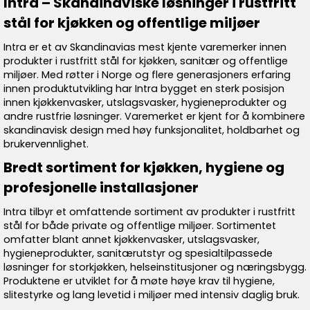
Intra – Skandinaviske løsninger i rustfritt
stål for kjøkken og offentlige miljøer
Intra er et av Skandinavias mest kjente varemerker innen
produkter i rustfritt stål for kjøkken, sanitær og offentlige
miljøer. Med røtter i Norge og flere generasjoners erfaring
innen produktutvikling har Intra bygget en sterk posisjon
innen kjøkkenvasker, utslagsvasker, hygieneprodukter og
andre rustfrie løsninger. Varemerket er kjent for å kombinere
skandinavisk design med høy funksjonalitet, holdbarhet og
brukervennlighet.
Bredt sortiment for kjøkken, hygiene og
profesjonelle installasjoner
Intra tilbyr et omfattende sortiment av produkter i rustfritt
stål for både private og offentlige miljøer. Sortimentet
omfatter blant annet kjøkkenvasker, utslagsvasker,
hygieneprodukter, sanitærutstyr og spesialtilpassede
løsninger for storkjøkken, helseinstitusjoner og næringsbygg.
Produktene er utviklet for å møte høye krav til hygiene,
slitestyrke og lang levetid i miljøer med intensiv daglig bruk.