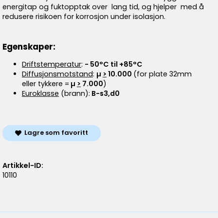
energitap og fuktopptak over lang tid, og hjelper med å
redusere risikoen for korrosjon under isolasjon.
Egenskaper:
Driftstemperatur
:
- 50°C til +85°C
Diffusjonsmotstand
:
µ
>
10.000
(for plate 32mm
eller tykkere =
µ
>
7.000
)
Euroklasse
(brann):
B-s3,d0
Lagre som favoritt
Artikkel-ID:
10110