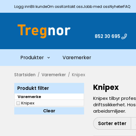
Logg inn
Bli kunde
Om oss
Kontakt oss
Jobb med oss
Nyheter
FAQ
852 30 695
Produkter
Varemerker
Startsiden
/
Varemerker
/
Knipex
Knipex
Produkt filter
Varemerke
Knipex tilbyr profe
Knipex
driftssikkerhet. Ho
Clear
arbeidsmiljøer.
Sorter etter