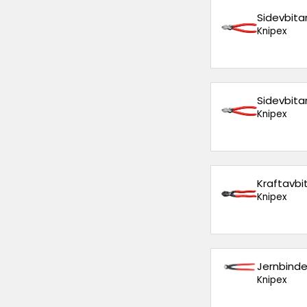
Sidevbita
Knipex
Sidevbita
Knipex
Kraftavbi
Knipex
Jernbind
Knipex