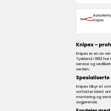
Avisoleri
Knipex
Knipex – prof
Knipex er en av ve
Tyskland i 1882 har 
service og vedlikeh
verden.
Spesialiserte
Knipex tilbyr et om
omfatter blant ann
montering og servic
avgjørende.
Fordeler med