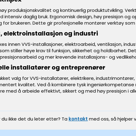
 høy produksjonskvalitet og kontinuerlig produktutvikling. Verk
ed intensiv daglig bruk. Ergonomisk design, høy presisjon og op
 for brukeren. Dette gir profesjonelle montører verktøy som le
, elektroinstallasjon og industri
es innen VVS-installasjoner, elektroarbeid, ventilasjon, indus
k som stiller høye krav til funksjon, sikkerhet og holdbarhet. D
 presisjonsarbeid og mer krevende installasjons- og vedlike
elle installatører og entreprenører
ukket valg for VVS-installatører, elektrikere, industrimontør
ntert kvalitet. Ved å kombinere tysk ingeniørkompetanse m
re med å arbeide effektivt, sikkert og med høy presisjon i all
r du ikke det du leter etter? Ta
kontakt
med oss, så hjelper v