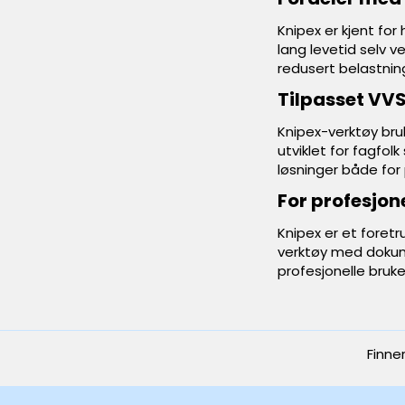
Knipex er kjent for
lang levetid selv v
redusert belastning
Tilpasset VVS
Knipex-verktøy bruk
utviklet for fagfol
løsninger både for
For profesjon
Knipex er et foretr
verktøy med dokume
profesjonelle bruke
Finne