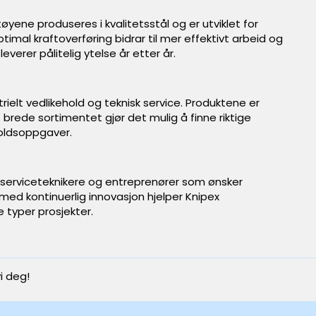
tøyene produseres i kvalitetsstål og er utviklet for
timal kraftoverføring bidrar til mer effektivt arbeid og
verer pålitelig ytelse år etter år.
trielt vedlikehold og teknisk service. Produktene er
et brede sortimentet gjør det mulig å finne riktige
holdsoppgaver.
er, serviceteknikere og entreprenører som ønsker
ed kontinuerlig innovasjon hjelper Knipex
e typer prosjekter.
i deg!