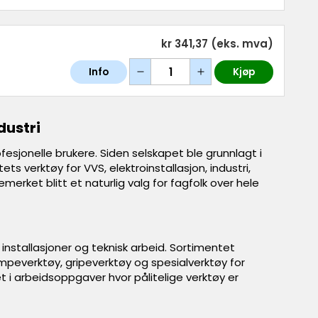
kr 341,37
(eks. mva)
Info
Kjøp
dustri
sjonelle brukere. Siden selskapet ble grunnlagt i
ets verktøy for VVS, elektroinstallasjon, industri,
erket blitt et naturlig valg for fagfolk over hele
installasjoner og teknisk arbeid. Sortimentet
mpeverktøy, gripeverktøy og spesialverktøy for
et i arbeidsoppgaver hvor pålitelige verktøy er