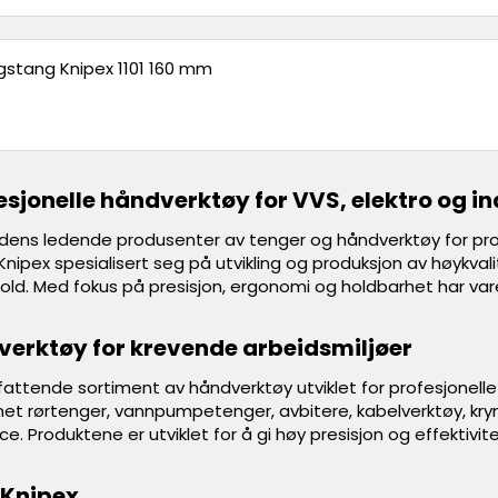
ngstang Knipex 1101 160 mm
esjonelle håndverktøy for VVS, elektro og in
rdens ledende produsenter av tenger og håndverktøy for profe
Knipex spesialisert seg på utvikling og produksjon av høykvalit
old. Med fokus på presisjon, ergonomi og holdbarhet har varem
 verktøy for krevende arbeidsmiljøer
fattende sortiment av håndverktøy utviklet for profesjonelle 
et rørtenger, vannpumpetenger, avbitere, kabelverktøy, kry
e. Produktene er utviklet for å gi høy presisjon og effektivit
 Knipex