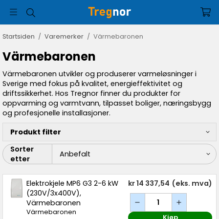
Startsiden
/
Varemerker
/
Värmebaronen
Värmebaronen
Värmebaronen utvikler og produserer varmeløsninger i
Sverige med fokus på kvalitet, energieffektivitet og
driftssikkerhet. Hos Tregnor finner du produkter for
oppvarming og varmtvann, tilpasset boliger, næringsbygg
og profesjonelle installasjoner.
Produkt filter
Sorter
etter
Elektrokjele MP6 G3 2-6 kW
kr 14 337,54
(eks. mva)
(230V/3x400V),
Värmebaronen
Värmebaronen
Kjøp