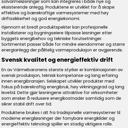
solvarmeløsninger som kan integreres i både nye og
eksisterende anlegg. Produktene er utviklet for å skape
effektive og bærekraftige varmesystemer med høy
driftssikkerhet og god energiøkonomi.
Gjennom et bredt produktspekter kan profesjonelle
installatører og bygningseiere tilpasse løsninger etter
byggets energibehov og tekniske forutsetninger.
Sortimentet passer både for mindre eiendommer og større
energianlegg der pålitelig varmeproduksjon er avgjørende.
Svensk kvalitet og energieffektiv drift
En av Värmebaronens største styrker er kombinasjonen av
svensk produksjon, teknisk kompetanse og lang erfaring
innen energibransjen. Selskapet utvikler produkter med
fokus på bærekraftig energibruk, høy virkningsgrad og lang
levetid. Dette gjør løsningene attraktive for virksomheter
som ønsker å redusere energikostnader samtidig som de
sikrer stabil drift over tid.
Produktene brukes i alt fra tradisjonelle varmesystemer til
moderne energiløsninger der fornybare energikilder og
energieffektiv teknologi spiller en stadig viktigere rolle.